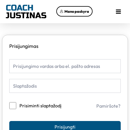
Pereiti
Main
prie
Mano paskyra
Menu
turinio
Prisijungimas
Prisiminti slaptažodį
Pamiršote?
Prisijungti