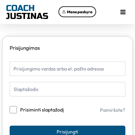
Pereiti
Main
prie
Mano paskyra
Menu
turinio
Prisijungimas
Prisiminti slaptažodį
Pamiršote?
Prisijungti