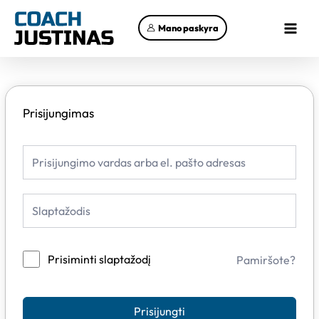
Pereiti
Main
prie
Mano paskyra
Menu
turinio
Prisijungimas
Prisiminti slaptažodį
Pamiršote?
Prisijungti