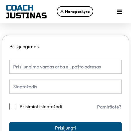
Pereiti
Main
prie
Mano paskyra
Menu
turinio
Prisijungimas
Prisiminti slaptažodį
Pamiršote?
Prisijungti