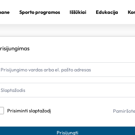
mane
Sporto programos
Iššūkiai
Edukacija
Kon
risijungimas
Prisiminti slaptažodį
Pamiršot
Prisijungti