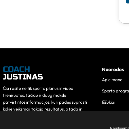
Nuorodos
Apie mane
Čia rasite ne tik sporto planus ir video
Sporto progr
treniruotes, tačiau ir daug mokslu
Iššūkiai
patvirtintos informacijos, kuri padės suprasti
kokie veiksmai įtakoja rezultatus, o tada ir
Edukacija
pokytis taps lengvesnis.
Kontaktai
Naudojame s