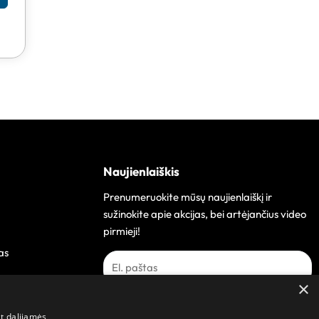
Naujienlaiškis
Prenumeruokite mūsų naujienlaiškį ir
sužinokite apie akcijas, bei artėjančius video
pirmieji!
as
×
Prenumeruoti
at dalijamės