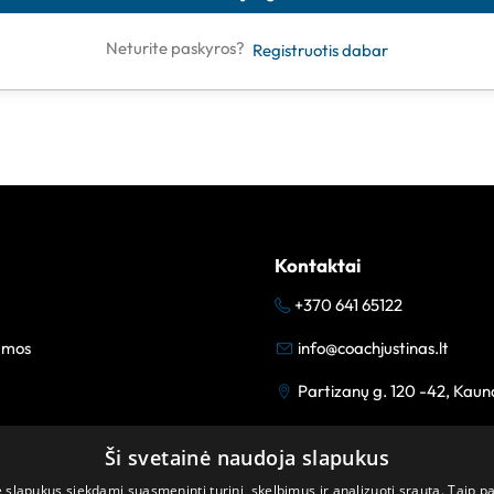
Neturite paskyros?
Registruotis dabar
Kontaktai
+370 641 65122
amos
info@coachjustinas.lt
Partizanų g. 120 -42, Kaun
Ši svetainė naudoja slapukus
lapukus siekdami suasmeninti turinį, skelbimus ir analizuoti srautą. Taip p