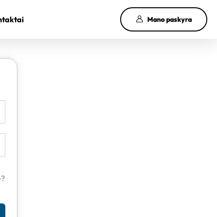
taktai
Mano paskyra
e?