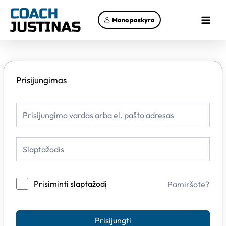
Pereiti
Main
prie
Mano paskyra
Menu
turinio
Prisijungimas
Prisiminti slaptažodį
Pamiršote?
Prisijungti