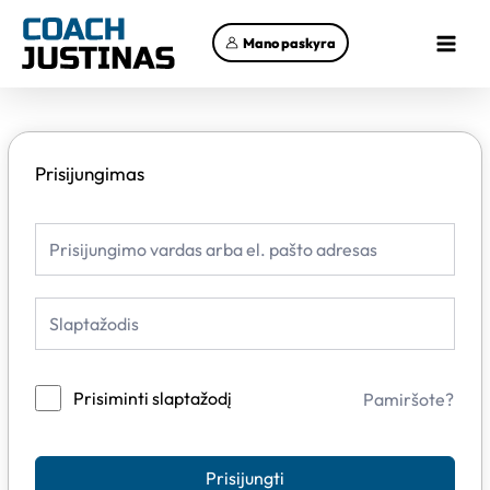
Pereiti
Main
prie
Mano paskyra
Menu
turinio
Prisijungimas
Prisiminti slaptažodį
Pamiršote?
Prisijungti