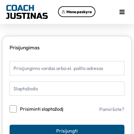
Pereiti
Main
prie
Mano paskyra
Menu
turinio
Prisijungimas
Prisiminti slaptažodį
Pamiršote?
Prisijungti