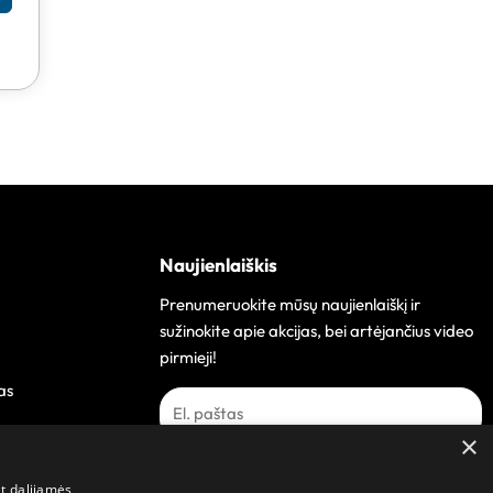
Naujienlaiškis
Prenumeruokite mūsų naujienlaiškį ir
sužinokite apie akcijas, bei artėjančius video
pirmieji!
as
×
Prenumeruoti
at dalijamės