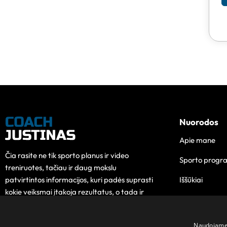
Nuorodos
Apie mane
Čia rasite ne tik sporto planus ir video
Sporto progr
treniruotes, tačiau ir daug mokslu
Iššūkiai
patvirtintos informacijos, kuri padės suprasti
kokie veiksmai įtakoja rezultatus, o tada ir
Edukacija
pokytis taps lengvesnis.
Kontaktai
Naudojame s