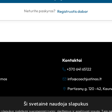
Neturite paskyros?
Registruotis dabar
Kontaktai
+370 641 65122
amos
info@coachjustinas.lt
Partizanų g. 120 -42, Kaun
Ši svetainė naudoja slapukus
lapukus siekdami suasmeninti turinį, skelbimus ir analizuoti srautą. Taip p