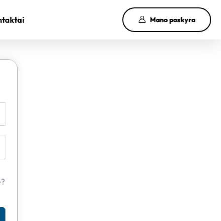
taktai
Mano paskyra
e?