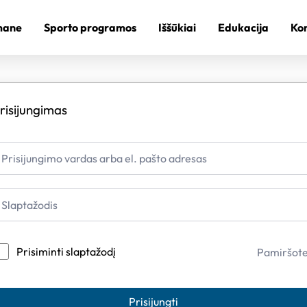
mane
Sporto programos
Iššūkiai
Edukacija
Kon
risijungimas
Prisiminti slaptažodį
Pamiršot
Prisijungti