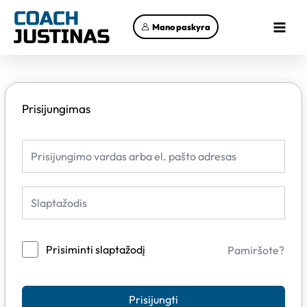
Pereiti
Main
prie
Mano paskyra
Menu
turinio
Prisijungimas
Prisiminti slaptažodį
Pamiršote?
Prisijungti