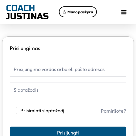
Pereiti
Main
prie
Mano paskyra
Menu
turinio
Prisijungimas
Prisiminti slaptažodį
Pamiršote?
Prisijungti