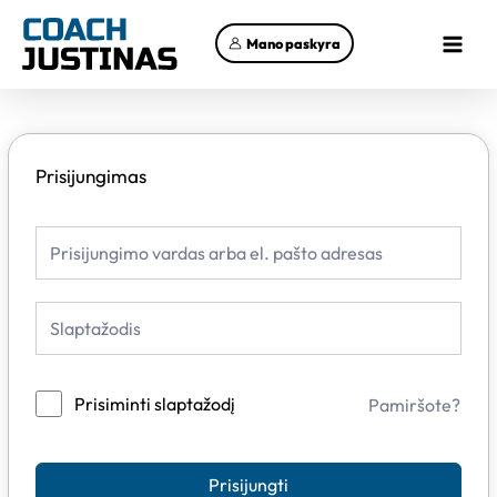
Pereiti
Main
prie
Mano paskyra
Menu
turinio
Prisijungimas
Prisiminti slaptažodį
Pamiršote?
Prisijungti