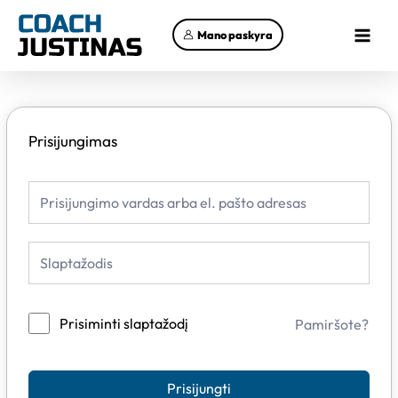
Pereiti
Main
prie
Mano paskyra
Menu
turinio
Prisijungimas
Prisiminti slaptažodį
Pamiršote?
Prisijungti