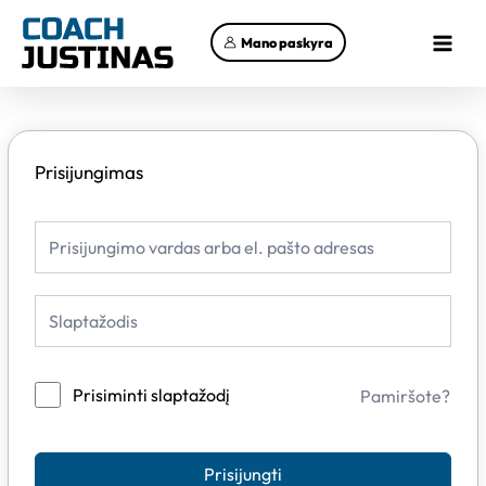
Pereiti
Main
prie
Mano paskyra
Menu
turinio
Prisijungimas
Prisiminti slaptažodį
Pamiršote?
Prisijungti