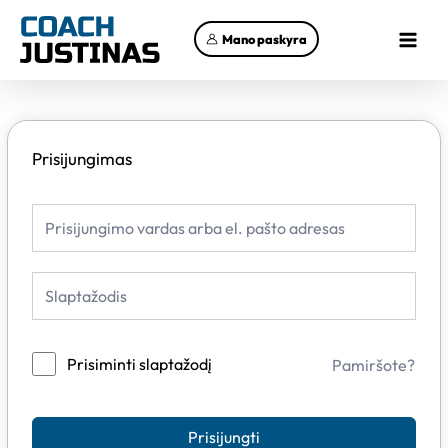
Pereiti
Main
prie
Mano paskyra
Menu
turinio
Prisijungimas
Prisiminti slaptažodį
Pamiršote?
Prisijungti