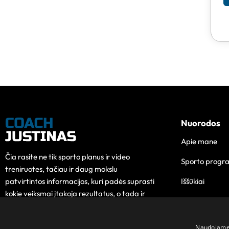
Nuorodos
Apie mane
Čia rasite ne tik sporto planus ir video
Sporto progr
treniruotes, tačiau ir daug mokslu
Iššūkiai
patvirtintos informacijos, kuri padės suprasti
kokie veiksmai įtakoja rezultatus, o tada ir
Edukacija
pokytis taps lengvesnis.
Kontaktai
Naudojame s