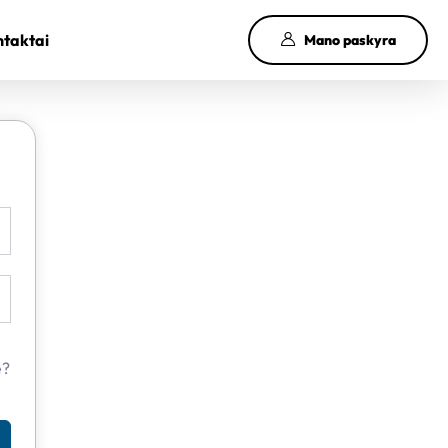
taktai
Mano paskyra
e?