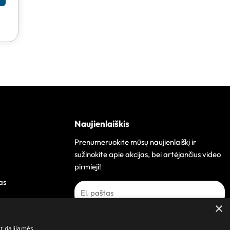
Naujienlaiškis
Prenumeruokite mūsų naujienlaiškį ir
sužinokite apie akcijas, bei artėjančius video
pirmieji!
as
×
Prenumeruoti
at dalijamės