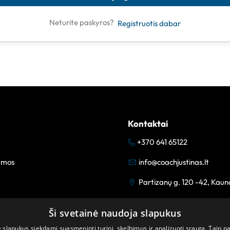
Neturite paskyros?
Registruotis dabar
Kontaktai
+370 641 65122
amos
info@coachjustinas.lt
Partizanų g. 120 -42, Kaun
Ši svetainė naudoja slapukus
lapukus siekdami suasmeninti turinį, skelbimus ir analizuoti srautą. Taip p