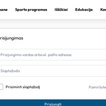
mane
Sporto programos
Iššūkiai
Edukacija
Kon
risijungimas
Prisiminti slaptažodį
Pamiršot
Prisijungti