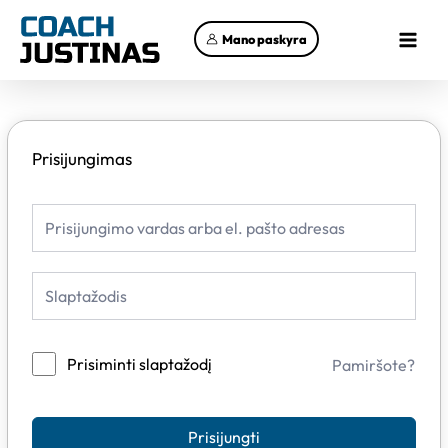
Pereiti
Main
prie
Mano paskyra
Menu
turinio
Prisijungimas
Prisiminti slaptažodį
Pamiršote?
Prisijungti