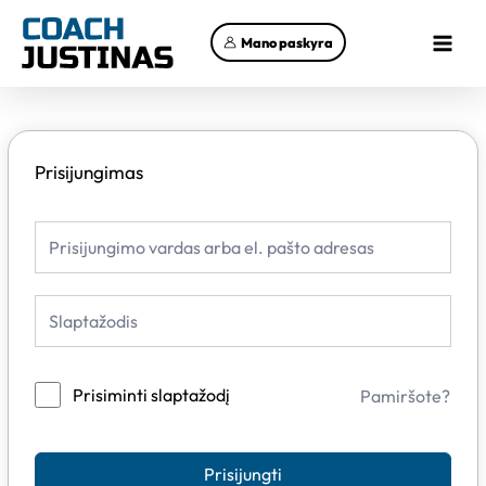
Pereiti
Main
prie
Mano paskyra
Menu
turinio
Prisijungimas
Prisiminti slaptažodį
Pamiršote?
Prisijungti