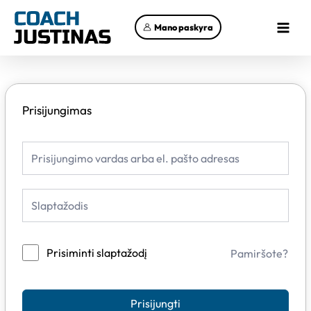
Pereiti
Main
prie
Mano paskyra
Menu
turinio
Prisijungimas
Prisiminti slaptažodį
Pamiršote?
Prisijungti