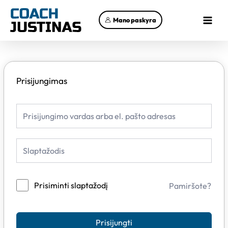
Pereiti
Main
prie
Mano paskyra
Menu
turinio
Prisijungimas
Prisiminti slaptažodį
Pamiršote?
Prisijungti