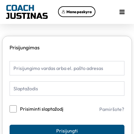
Pereiti
Main
prie
Mano paskyra
Menu
turinio
Prisijungimas
Prisiminti slaptažodį
Pamiršote?
Prisijungti