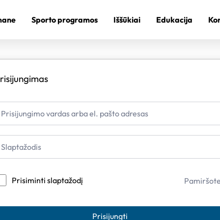
mane
Sporto programos
Iššūkiai
Edukacija
Kon
risijungimas
Prisiminti slaptažodį
Pamiršot
Prisijungti