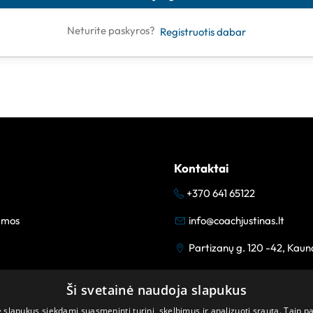
Neturite paskyros?
Registruotis dabar
Kontaktai
+370 641 65122
amos
info@coachjustinas.lt
Partizanų g. 120 -42, Kaun
Ši svetainė naudoja slapukus
lapukus siekdami suasmeninti turinį, skelbimus ir analizuoti srautą. Taip p