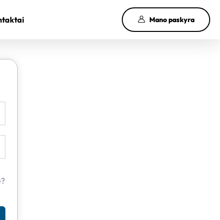
taktai
Mano paskyra
e?