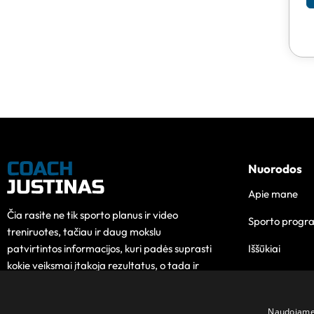
Nuorodos
Apie mane
Čia rasite ne tik sporto planus ir video
Sporto progr
treniruotes, tačiau ir daug mokslu
Iššūkiai
patvirtintos informacijos, kuri padės suprasti
kokie veiksmai įtakoja rezultatus, o tada ir
Edukacija
pokytis taps lengvesnis.
Kontaktai
Naudojame s