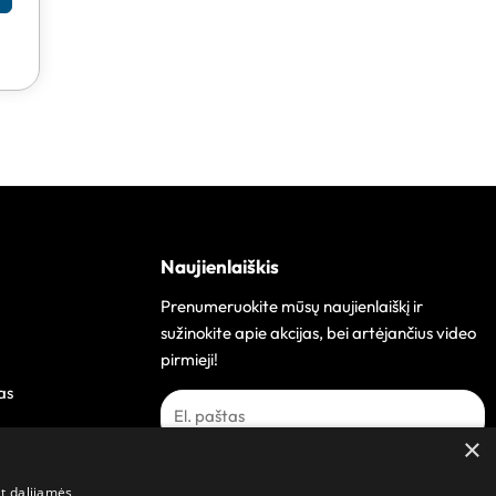
Naujienlaiškis
Prenumeruokite mūsų naujienlaiškį ir
sužinokite apie akcijas, bei artėjančius video
pirmieji!
as
×
Prenumeruoti
at dalijamės