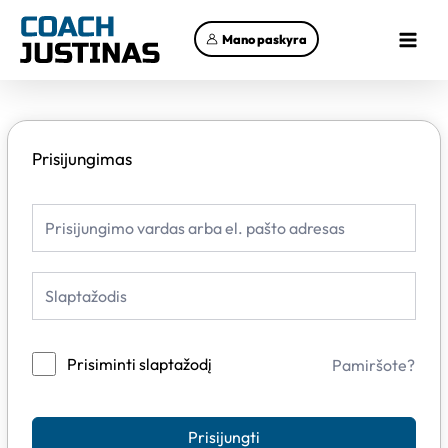
Pereiti
Main
prie
Mano paskyra
Menu
turinio
Prisijungimas
Prisiminti slaptažodį
Pamiršote?
Prisijungti