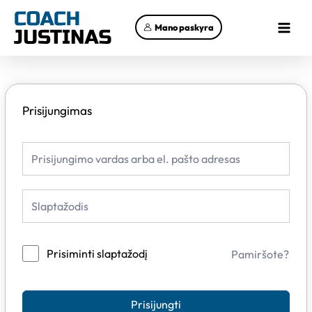
Pereiti
Main
prie
Mano paskyra
Menu
turinio
Prisijungimas
Prisiminti slaptažodį
Pamiršote?
Prisijungti