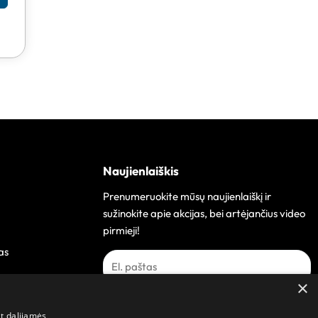
Naujienlaiškis
Prenumeruokite mūsų naujienlaiškį ir
sužinokite apie akcijas, bei artėjančius video
pirmieji!
as
×
Prenumeruoti
at dalijamės