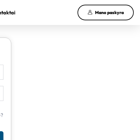
taktai
Mano paskyra
e?