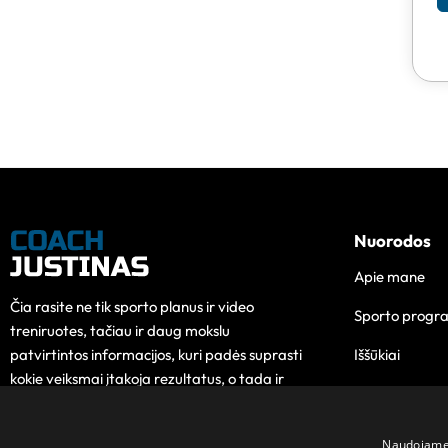
Nuorodos
Apie mane
Čia rasite ne tik sporto planus ir video
Sporto progr
treniruotes, tačiau ir daug mokslu
Iššūkiai
patvirtintos informacijos, kuri padės suprasti
kokie veiksmai įtakoja rezultatus, o tada ir
Edukacija
pokytis taps lengvesnis.
Kontaktai
Naudojame s