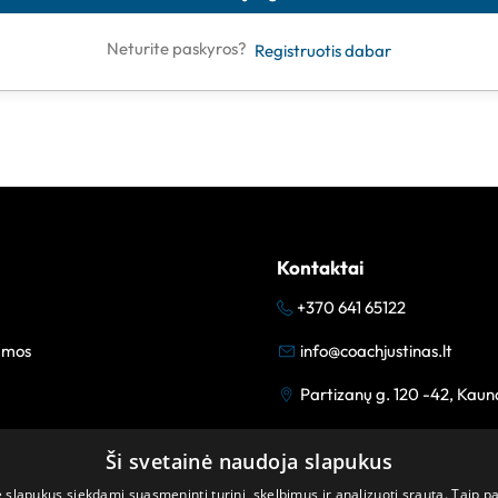
Neturite paskyros?
Registruotis dabar
Kontaktai
+370 641 65122
amos
info@coachjustinas.lt
Partizanų g. 120 -42, Kaun
Ši svetainė naudoja slapukus
lapukus siekdami suasmeninti turinį, skelbimus ir analizuoti srautą. Taip p