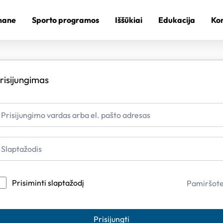
mane
Sporto programos
Iššūkiai
Edukacija
Kon
risijungimas
Prisiminti slaptažodį
Pamiršot
Prisijungti