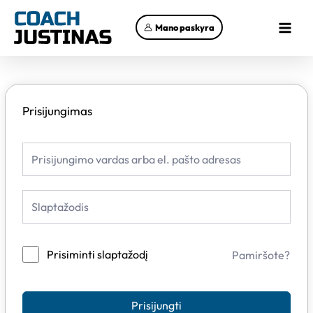
Pereiti
Main
prie
Mano paskyra
Menu
turinio
Prisijungimas
Prisiminti slaptažodį
Pamiršote?
Prisijungti