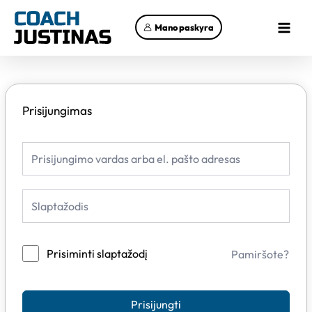
Pereiti
Main
prie
Mano paskyra
Menu
turinio
Prisijungimas
Prisiminti slaptažodį
Pamiršote?
Prisijungti