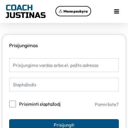
Pereiti
Main
prie
Mano paskyra
Menu
turinio
Prisijungimas
Prisiminti slaptažodį
Pamiršote?
Prisijungti