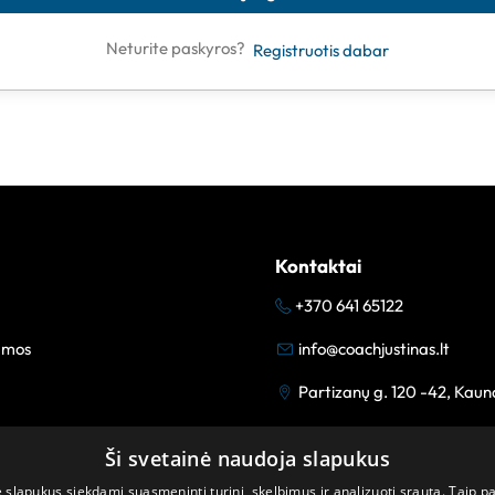
Neturite paskyros?
Registruotis dabar
Kontaktai
+370 641 65122
amos
info@coachjustinas.lt
Partizanų g. 120 -42, Kaun
Ši svetainė naudoja slapukus
lapukus siekdami suasmeninti turinį, skelbimus ir analizuoti srautą. Taip p