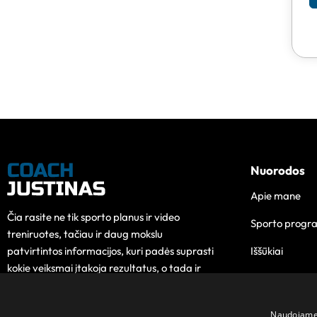
Nuorodos
Apie mane
Čia rasite ne tik sporto planus ir video
Sporto progr
treniruotes, tačiau ir daug mokslu
Iššūkiai
patvirtintos informacijos, kuri padės suprasti
kokie veiksmai įtakoja rezultatus, o tada ir
Edukacija
pokytis taps lengvesnis.
Kontaktai
Naudojame s