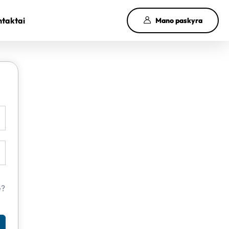
taktai
Mano paskyra
e?