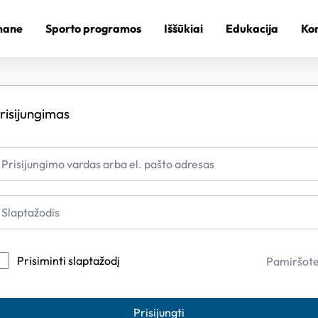
mane
Sporto programos
Iššūkiai
Edukacija
Kon
risijungimas
Prisiminti slaptažodį
Pamiršot
Prisijungti