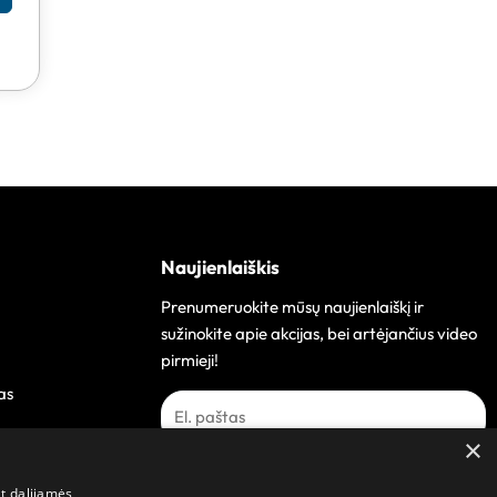
Naujienlaiškis
Prenumeruokite mūsų naujienlaiškį ir
sužinokite apie akcijas, bei artėjančius video
pirmieji!
as
×
Prenumeruoti
at dalijamės