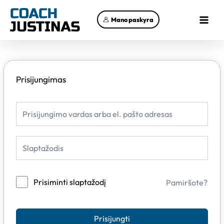
Pereiti
Main
prie
Mano paskyra
Menu
turinio
Prisijungimas
Prisiminti slaptažodį
Pamiršote?
Prisijungti