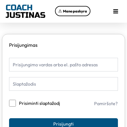
Pereiti
Main
prie
Mano paskyra
Menu
turinio
Prisijungimas
Prisiminti slaptažodį
Pamiršote?
Prisijungti