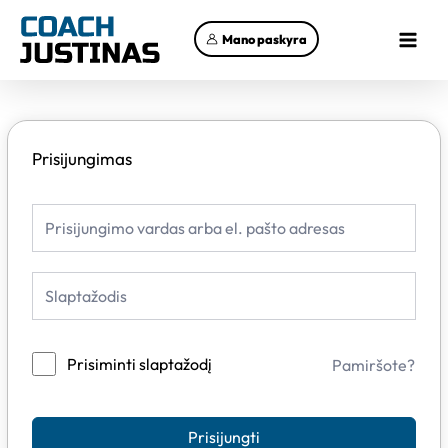
Pereiti
Main
prie
Mano paskyra
Menu
turinio
Prisijungimas
Prisiminti slaptažodį
Pamiršote?
Prisijungti