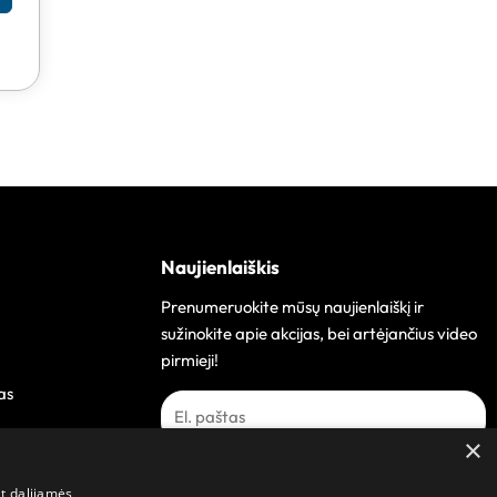
Naujienlaiškis
Prenumeruokite mūsų naujienlaiškį ir
sužinokite apie akcijas, bei artėjančius video
pirmieji!
as
×
Prenumeruoti
at dalijamės