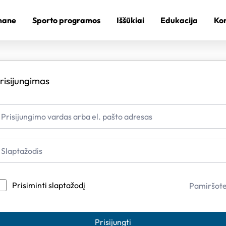
mane
Sporto programos
Iššūkiai
Edukacija
Kon
risijungimas
Prisiminti slaptažodį
Pamiršot
Prisijungti