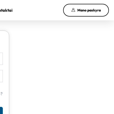
taktai
Mano paskyra
e?