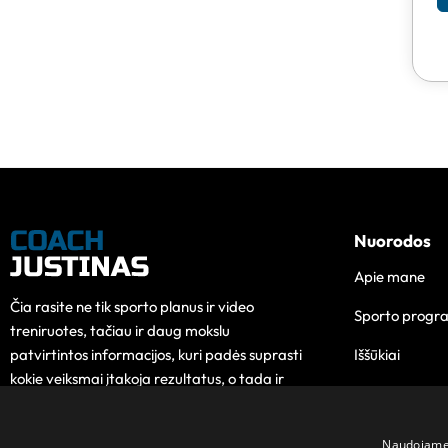
Nuorodos
Apie mane
Čia rasite ne tik sporto planus ir video
Sporto progr
treniruotes, tačiau ir daug mokslu
Iššūkiai
patvirtintos informacijos, kuri padės suprasti
kokie veiksmai įtakoja rezultatus, o tada ir
Edukacija
pokytis taps lengvesnis.
Kontaktai
Naudojame s