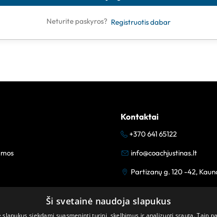
Neturite paskyros?
Registruotis dabar
Kontaktai
+370 641 65122
amos
info@coachjustinas.lt
Partizanų g. 120 -42, Kaun
Ši svetainė naudoja slapukus
lapukus siekdami suasmeninti turinį, skelbimus ir analizuoti srautą. Taip p