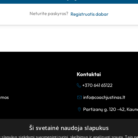
Neturite paskyros?
Registruotis dabar
Kontaktai
+370 641 65122
amos
info@coachjustinas.lt
Partizanų g. 120 -42, Kaun
Ši svetainė naudoja slapukus
lapukus siekdami suasmeninti turinį, skelbimus ir analizuoti srautą. Taip p