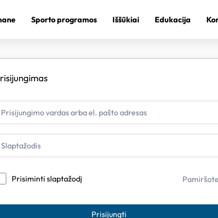
mane
Sporto programos
Iššūkiai
Edukacija
Kon
risijungimas
Prisiminti slaptažodį
Pamiršot
Prisijungti