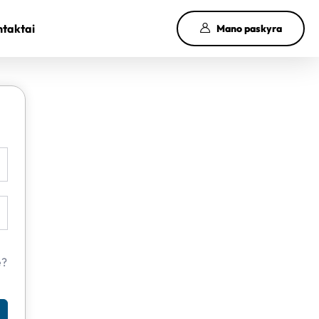
taktai
Mano paskyra
e?