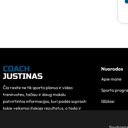
Nuorodos
Apie mane
Čia rasite ne tik sporto planus ir video
Sporto progr
treniruotes, tačiau ir daug mokslu
Iššūkiai
patvirtintos informacijos, kuri padės suprasti
kokie veiksmai įtakoja rezultatus, o tada ir
Edukacija
pokytis taps lengvesnis.
Kontaktai
Naudojame s