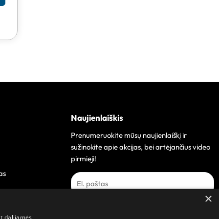
Naujienlaiškis
Prenumeruokite mūsų naujienlaiškį ir
sužinokite apie akcijas, bei artėjančius video
pirmieji!
as
×
Prenumeruoti
at dalijamės