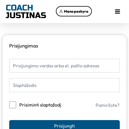
Pereiti
Main
prie
Mano paskyra
Menu
turinio
Prisijungimas
Prisiminti slaptažodį
Pamiršote?
Prisijungti