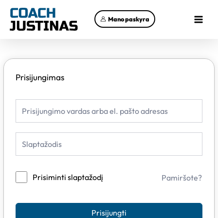
Pereiti
Main
prie
Mano paskyra
Menu
turinio
Prisijungimas
Prisiminti slaptažodį
Pamiršote?
Prisijungti