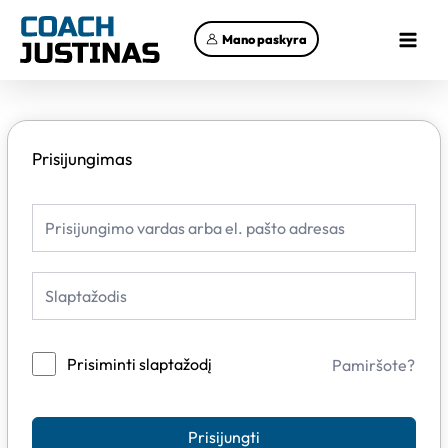
Pereiti
Main
prie
Mano paskyra
Menu
turinio
Prisijungimas
Prisiminti slaptažodį
Pamiršote?
Prisijungti