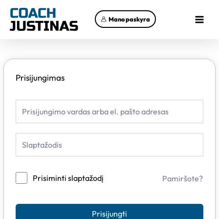
Pereiti
Main
prie
Mano paskyra
Menu
turinio
Prisijungimas
Prisiminti slaptažodį
Pamiršote?
Prisijungti