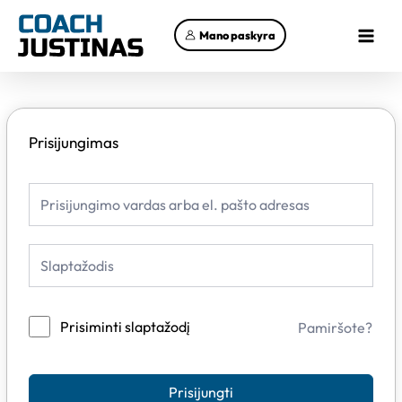
Pereiti
Main
prie
Mano paskyra
Menu
turinio
Prisijungimas
Prisiminti slaptažodį
Pamiršote?
Prisijungti