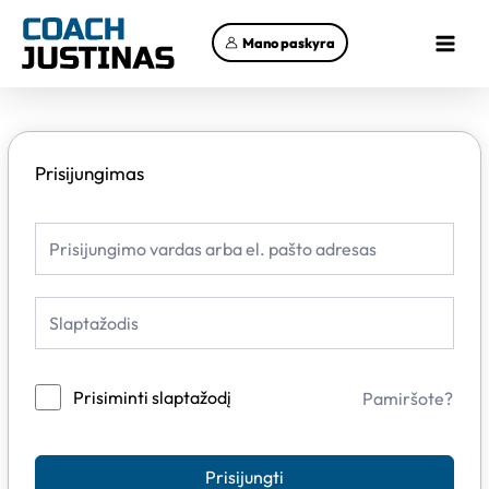
Pereiti
Main
prie
Mano paskyra
Menu
turinio
Prisijungimas
Prisiminti slaptažodį
Pamiršote?
Prisijungti