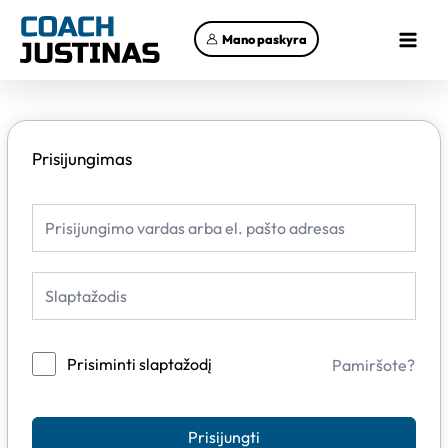
Pereiti
Main
prie
Mano paskyra
Menu
turinio
Prisijungimas
Prisiminti slaptažodį
Pamiršote?
Prisijungti