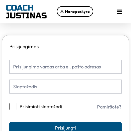
Pereiti
Main
prie
Mano paskyra
Menu
turinio
Prisijungimas
Prisiminti slaptažodį
Pamiršote?
Prisijungti