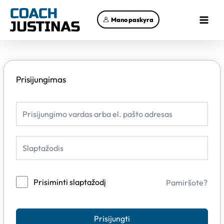
Pereiti
Main
prie
Mano paskyra
Menu
turinio
Prisijungimas
Prisiminti slaptažodį
Pamiršote?
Prisijungti