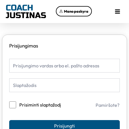
Pereiti
Main
prie
Mano paskyra
Menu
turinio
Prisijungimas
Prisiminti slaptažodį
Pamiršote?
Prisijungti