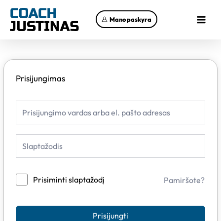
Pereiti
Main
prie
Mano paskyra
Menu
turinio
Prisijungimas
Prisiminti slaptažodį
Pamiršote?
Prisijungti