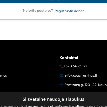
Neturite paskyros?
Registruotis dabar
Kontaktai
+370 641 65122
amos
info@coachjustinas.lt
Partizanų g. 120 -42, Kaun
Ši svetainė naudoja slapukus
lapukus siekdami suasmeninti turinį, skelbimus ir analizuoti srautą. Taip p