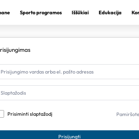
mane
Sporto programos
Iššūkiai
Edukacija
Kon
risijungimas
Prisiminti slaptažodį
Pamiršot
Prisijungti