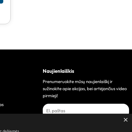
Naujienlaiškis
Prenumeruokite mūsų naujienlaiškį ir
sužinokite apie akcijas, bei artėjančius video
pirmieji!
as
×
Prenumeruoti
at dalijamės