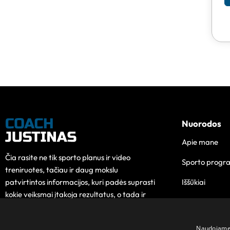
Nuorodos
Apie mane
Čia rasite ne tik sporto planus ir video
Sporto progr
treniruotes, tačiau ir daug mokslu
Iššūkiai
patvirtintos informacijos, kuri padės suprasti
kokie veiksmai įtakoja rezultatus, o tada ir
Edukacija
pokytis taps lengvesnis.
Kontaktai
Naudojame s