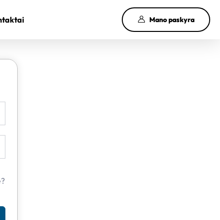
taktai
Mano paskyra
e?