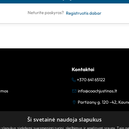
Neturite paskyros?
Registruotis dabar
Kontaktai
+370 641 65122
amos
info@coachjustinas.lt
Partizanų g. 120 -42, Kaun
Ši svetainė naudoja slapukus
lapukus siekdami suasmeninti turinį, skelbimus ir analizuoti srautą. Taip p