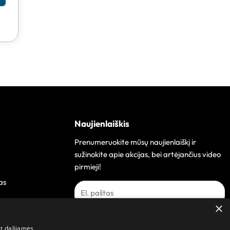
Naujienlaiškis
Prenumeruokite mūsų naujienlaiškį ir
sužinokite apie akcijas, bei artėjančius video
pirmieji!
as
×
Prenumeruoti
at dalijamės