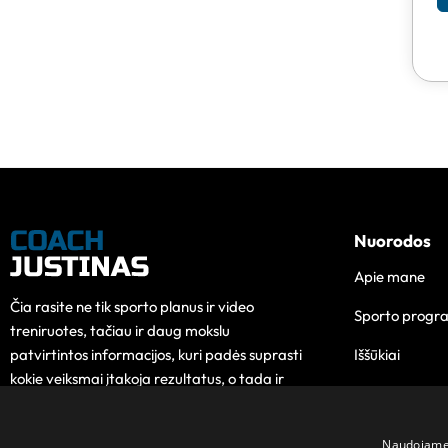
Nuorodos
Apie mane
Čia rasite ne tik sporto planus ir video
Sporto progr
treniruotes, tačiau ir daug mokslu
Iššūkiai
patvirtintos informacijos, kuri padės suprasti
kokie veiksmai įtakoja rezultatus, o tada ir
Edukacija
pokytis taps lengvesnis.
Kontaktai
Naudojame s