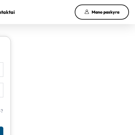
taktai
Mano paskyra
e?