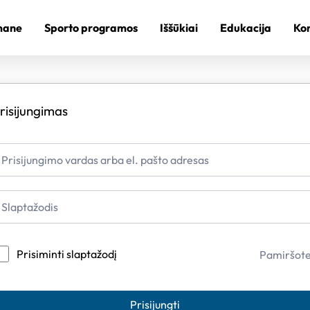
mane
Sporto programos
Iššūkiai
Edukacija
Kon
risijungimas
Prisiminti slaptažodį
Pamiršot
Prisijungti