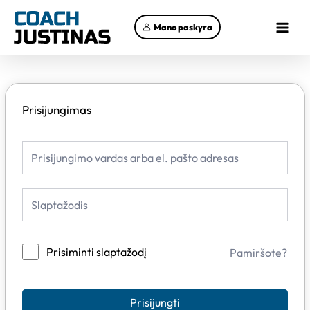
Pereiti
Main
prie
Mano paskyra
Menu
turinio
Prisijungimas
Prisiminti slaptažodį
Pamiršote?
Prisijungti