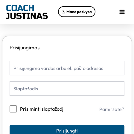
Pereiti
Main
prie
Mano paskyra
Menu
turinio
Prisijungimas
Prisiminti slaptažodį
Pamiršote?
Prisijungti