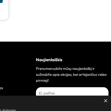
Naujienlaiškis
Prenumeruokite mūsų naujienlaiškį ir
sužinokite apie akcijas, bei artėjančius video
pirmieji!
as
×
Prenumeruoti
at dalijamės