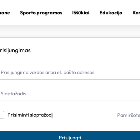
mane
Sporto programos
Iššūkiai
Edukacija
Kon
risijungimas
Prisiminti slaptažodį
Pamiršot
Prisijungti