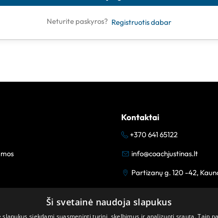
Neturite paskyros?
Registruotis dabar
Kontaktai
+370 641 65122
amos
info@coachjustinas.lt
Partizanų g. 120 -42, Kaun
Ši svetainė naudoja slapukus
lapukus siekdami suasmeninti turinį, skelbimus ir analizuoti srautą. Taip p