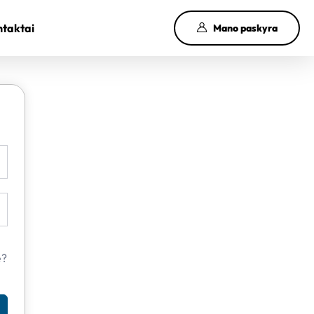
taktai
Mano paskyra
e?