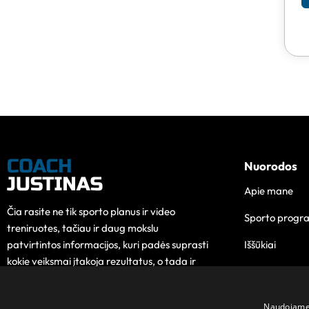
Nuorodos
Apie mane
Čia rasite ne tik sporto planus ir video
Sporto progr
treniruotes, tačiau ir daug mokslu
Iššūkiai
patvirtintos informacijos, kuri padės suprasti
kokie veiksmai įtakoja rezultatus, o tada ir
Edukacija
pokytis taps lengvesnis.
Kontaktai
Naudojame s